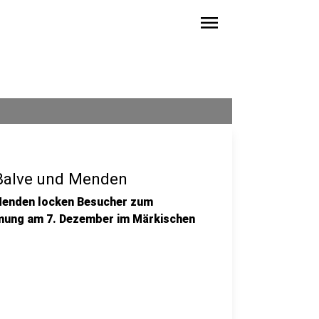
menu
Balve und Menden
Menden locken Besucher zum
mmung am 7. Dezember im Märkischen