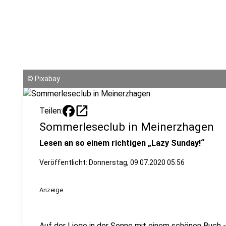
©
Pixabay
open_in_new
Teilen:
Sommerleseclub in Meinerzhagen
Lesen an so einem richtigen „Lazy Sunday!“
Veröffentlicht:
Donnerstag, 09.07.2020 05:56
Anzeige
Auf der Liege in der Sonne mit einem schönen Buch -