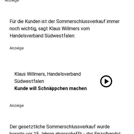
Anzeige
Für die Kunden ist der Sommerschlussverkauf immer
noch wichtig, sagt Klaus Willmers vom
Handelsverband Südwestfalen:
Anzeige
Klaus Willmers, Handelsverband
play_circle
Südwestfalen
Kunde will Schnäppchen machen
Anzeige
Der gesetztliche Sommerschlussverkauf wurde
bereits vor 15 Jahren abgeschafft - der Einzelhandel