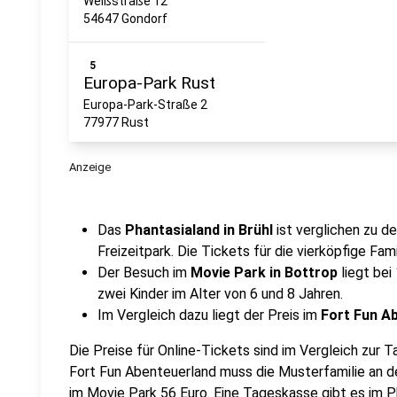
Weißstraße 12
54647 Gondorf
5
Europa-Park Rust
Europa-Park-Straße 2
77977 Rust
Anzeige
6
Heide Park Soltau
Heide Park 1
29614 Soltau
Das
Phantasialand in Brühl
ist verglichen zu d
Freizeitpark. Die Tickets für die vierköpfige Fam
Der Besuch im
Movie Park in Bottrop
liegt bei
7
Legoland Günzburg
zwei Kinder im Alter von 6 und 8 Jahren.
Legoland-Allee 3
Im Vergleich dazu liegt der Preis im
Fort Fun A
89312 Günzburg
Die Preise für Online-Tickets sind im Vergleich zur Ta
Fort Fun Abenteuerland muss die Musterfamilie an d
8
Hansa-Park Siersdorf
im Movie Park 56 Euro. Eine Tageskasse gibt es im Ph