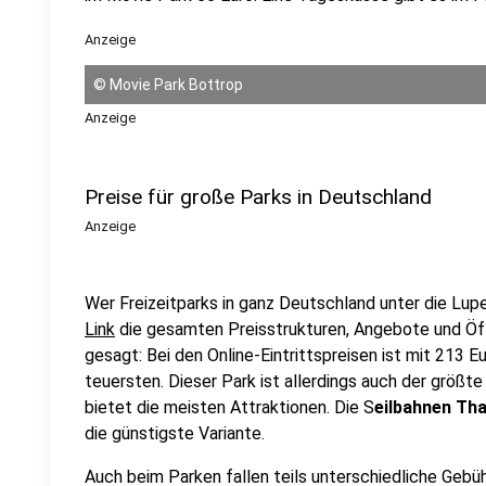
Am Fahrenkrog 1
Anzeige
23730 Sierksdorf
©
Movie Park Bottrop
9
Anzeige
Serengeti Park in
Hodenhagen
Am Safaripark 1
Preise für große Parks in Deutschland
29693 Hodenhagen
Anzeige
10
Seilbahnen Thale
Erlebniswelt
Wer Freizeitparks in ganz Deutschland unter die Lu
Goetheweg 1
Link
die gesamten Preisstrukturen, Angebote und Öff
06502 Thale
gesagt: Bei den Online-Eintrittspreisen ist mit 213 E
teuersten. Dieser Park ist allerdings auch der größt
11
bietet die meisten Attraktionen. Die S
eilbahnen Tha
Playmobil FunPark
die günstigste Variante.
Brandstätterstraße 5
90513 Zirndorf
Auch beim Parken fallen teils unterschiedliche Gebü