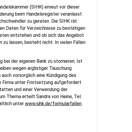
andelskammer (SIHK) erneut vor dieser
derung beim Handelsregister veranlasst
chschwindler zu geraten. Die SIHK rät:
nen Daten für Verzeichnisse zu bestätigen
Kosten entstehen und ob sich das Angebot
n zu lassen, besteht nicht. In vielen Fällen
g bei der eigenen Bank zu stornieren. Ist
hreiben wegen arglistiger Täuschung
auch vorsorglich eine Kündigung des
e Firma unter Fristsetzung aufgefordert
statten und einer Verwendung der
m Thema erteilt Sandra von Heine, Tel.
ltlich unter
www.sihk.de/formularfallen
.