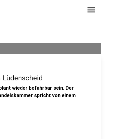
menu
in Lüdenscheid
plant wieder befahrbar sein. Der
Handelskammer spricht von einem