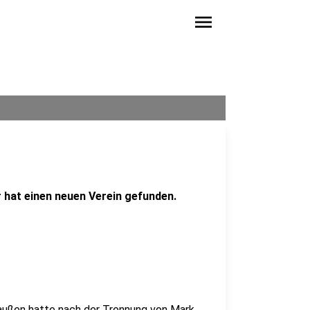
menu
 hat einen neuen Verein gefunden.
außen hatte nach der Trennung von Mark