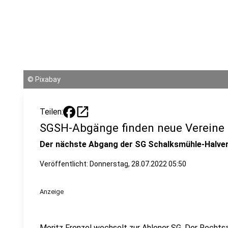
©
Pixabay
open_in_new
Teilen:
SGSH-Abgänge finden neue Vereine
Der nächste Abgang der SG Schalksmühle-Halver
Veröffentlicht:
Donnerstag, 28.07.2022 05:50
Anzeige
Moritz Frenzel wechselt zur Ahlener SG. Der Rechts