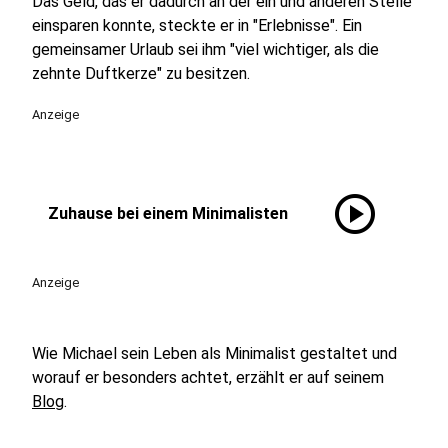
Das Geld, das er dadurch an der ein und anderen Stelle
einsparen konnte, steckte er in "Erlebnisse". Ein
gemeinsamer Urlaub sei ihm "viel wichtiger, als die
zehnte Duftkerze" zu besitzen.
Anzeige
play_circle
Zuhause bei einem Minimalisten
Anzeige
Wie Michael sein Leben als Minimalist gestaltet und
worauf er besonders achtet, erzählt er auf seinem
Blog
.