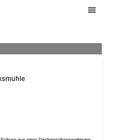
menu
lksmühle
.
nen Schuss aus einer Dachgeschosswohnung