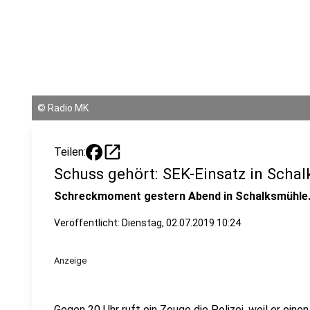
©
Radio MK
open_in_new
Teilen:
Schuss gehört: SEK-Einsatz in Scha
Schreckmoment gestern Abend in Schalksmühle
Veröffentlicht:
Dienstag, 02.07.2019 10:24
Anzeige
Gegen 20 Uhr ruft ein Zeuge die Polizei, weil er ei