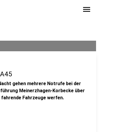
menu
 A45
Nacht gehen mehrere Notrufe bei der
berführung Meinerzhagen-Korbecke über
r fahrende Fahrzeuge werfen.