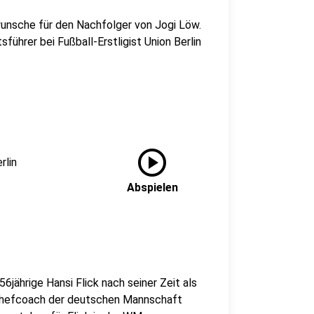
nsche für den Nachfolger von Jogi Löw.
führer bei Fußball-Erstligist Union Berlin
play_circle
rlin
Abspielen
6jährige Hansi Flick nach seiner Zeit als
Chefcoach der deutschen Mannschaft