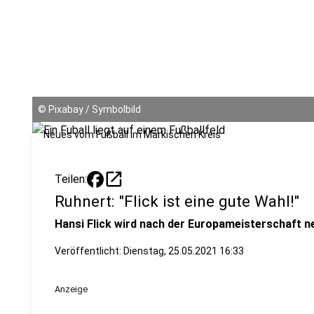
©
Pixabay / Symbolbild
Neues vom Fußball im Märkischen Kreis
open_in_new
Teilen:
Ruhnert: "Flick ist eine gute Wahl!"
Hansi Flick wird nach der Europameisterschaft n
Veröffentlicht:
Dienstag, 25.05.2021 16:33
Anzeige