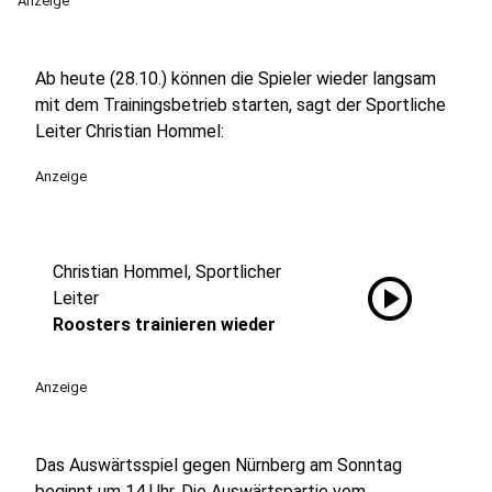
Anzeige
Ab heute (28.10.) können die Spieler wieder langsam
mit dem Trainingsbetrieb starten, sagt der Sportliche
Leiter Christian Hommel:
Anzeige
Christian Hommel, Sportlicher
play_circle
Leiter
Roosters trainieren wieder
Anzeige
Das Auswärtsspiel gegen Nürnberg am Sonntag
beginnt um 14 Uhr. Die Auswärtspartie vom