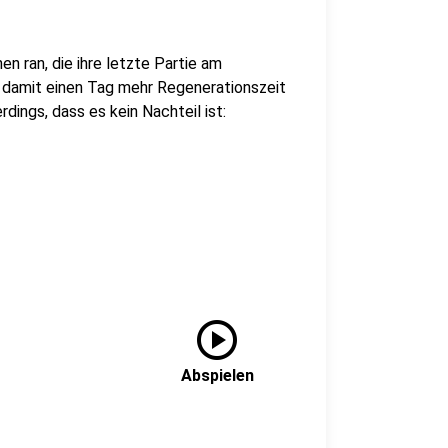
n ran, die ihre letzte Partie am
damit einen Tag mehr Regenerationszeit
ings, dass es kein Nachteil ist:
play_circle
Abspielen