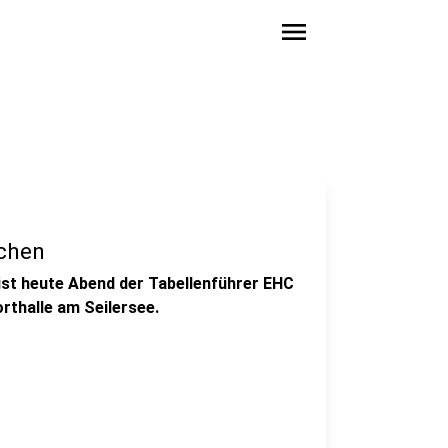
menu
nchen
 ist heute Abend der Tabellenführer EHC
orthalle am Seilersee.