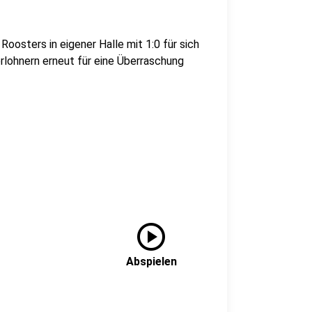
oosters in eigener Halle mit 1:0 für sich
erlohnern erneut für eine Überraschung
play_circle
Abspielen