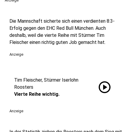
Anzeige
Die Mannschaft sicherte sich einen verdienten 8:3-
Erfolg gegen den EHC Red Bull München. Auch
deshalb, weil die vierte Reihe mit Stürmer Tim
Fleischer einen richtig guten Job gemacht hat.
Anzeige
Tim Fleischer, Stürmer Iserlohn
play_circle
Roosters
Vierte Reihe wichtig.
Anzeige
In der Statistik ziehen die Roosters nach dem Sieg mit