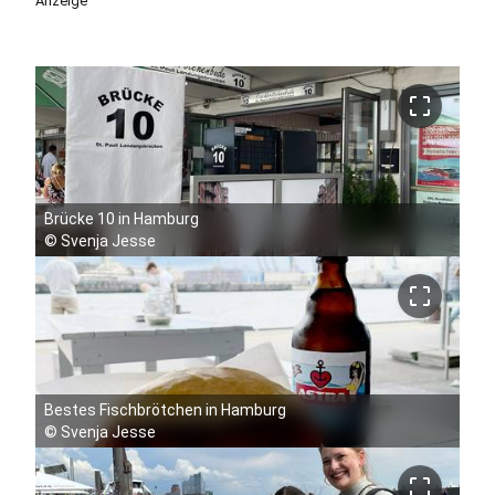
Anzeige
crop_free
Brücke 10 in Hamburg
©
Svenja Jesse
crop_free
Bestes Fischbrötchen in Hamburg
©
Svenja Jesse
crop_free