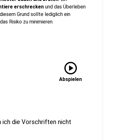
ntiere erschrecken
und das Überleben
iesem Grund sollte lediglich ein
as Risiko zu minimieren.
play_circle
Abspielen
ch die Vorschriften nicht