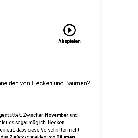
play_circle
Abspielen
Schneiden von Hecken und Bäumen?
gestattet. Zwischen
November
und
t ist es sogar möglich, Hecken
erneut, dass diese Vorschriften nich
t
r das Zurückschneiden von
Bäumen