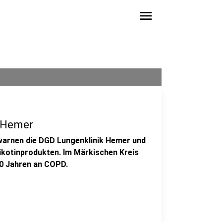
menu
s Hemer
warnen die DGD Lungenklinik Hemer und
ikotinprodukten. Im Märkischen Kreis
40 Jahren an COPD.