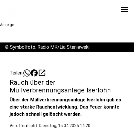
menu
Anzeige
©
Symbolfoto: Radio MK/Lia Staniewski
open_in_new
Teilen:
Rauch über der
Müllverbrennungsanlage Iserlohn
Über der Müllverbrennungsanlage Iserlohn gab es
eine starke Rauchentwicklung. Das Feuer konnte
jedoch schnell gelöscht werden.
Veröffentlicht:
Dienstag, 15.04.2025 14:20