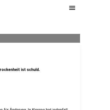
menu
rockenheit ist schuld.
e für Änderung. In Kierspe hat jedenfall