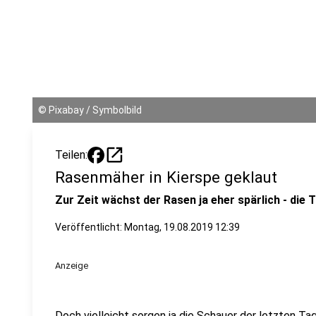
©
Pixabay / Symbolbild
open_in_new
Teilen:
Rasenmäher in Kierspe geklaut
Zur Zeit wächst der Rasen ja eher spärlich - die T
Veröffentlicht:
Montag, 19.08.2019 12:39
Anzeige
Doch vielleicht sorgen ja die Schauer der letzten Tag