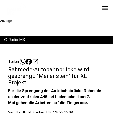
menu
Anzeige
©
Radio MK
open_in_new
Teilen:
Rahmede-Autobahnbrücke wird
gesprengt: "Meilenstein" für XL-
Projekt
Für die Sprengung der Autobahnbrücke Rahmede
an der zentralen A45 bei Lüdenscheid am 7.
Mai gehen die Arbeiten auf die Zielgerade.
Veröffentlicht:
Freitag, 14.04.2023 15:08