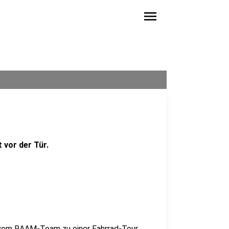
menu
 vor der Tür.
er vom RAAM-Team zu einer Fahrrad-Tour