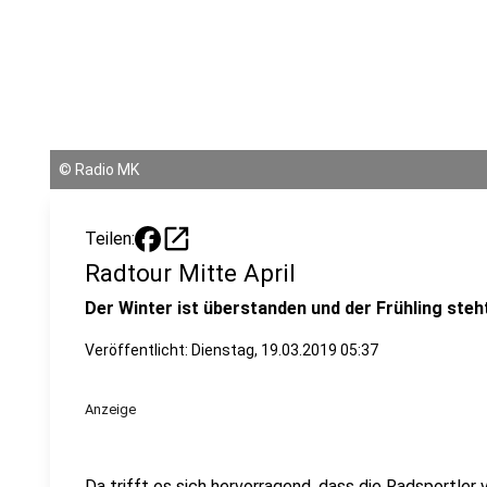
©
Radio MK
open_in_new
Teilen:
Radtour Mitte April
Der Winter ist überstanden und der Frühling steht
Veröffentlicht:
Dienstag, 19.03.2019 05:37
Anzeige
Da trifft es sich hervorragend, dass die Radsportl