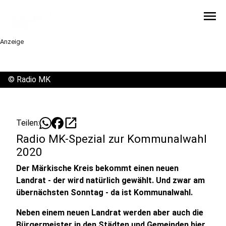
menu
Anzeige
©
Radio MK
open_in_new
Teilen:
Radio MK-Spezial zur Kommunalwahl
2020
Der Märkische Kreis bekommt einen neuen
Landrat - der wird natürlich gewählt. Und zwar am
übernächsten Sonntag - da ist Kommunalwahl.
Neben einem neuen Landrat werden aber auch die
Bürgermeister in den Städten und Gemeinden hier