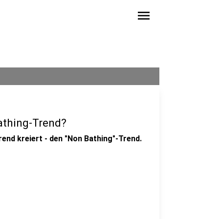
menu
athing-Trend?
end kreiert - den "Non Bathing"-Trend.