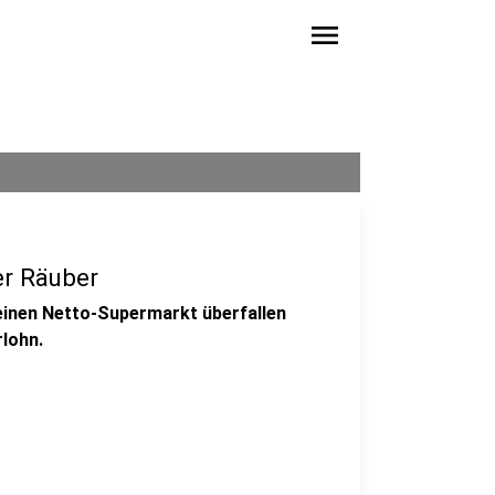
menu
er Räuber
einen Netto-Supermarkt überfallen
rlohn.