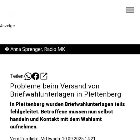
menu
Anzeige
©
Anna Sprenger, Radio MK
open_in_new
Teilen:
Probleme beim Versand von
Briefwahlunterlagen in Plettenberg
In Plettenberg wurden Briefwahlunterlagen teils
fehlgeleitet. Betroffene müssen nun selbst
handeln und Kontakt mit dem Wahlamt
aufnehmen.
Veröffentlicht:
Mittwoch, 10.09.2025 14:21