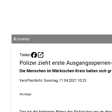
©
pixabay
open_in_new
Teilen:
Polizei zieht erste Ausgangssperren
Die Menschen im Märkischen Kreis halten sich gr
Veröffentlicht:
Sonntag, 11.04.2021 10:23
Anzeige
Das ist die bisherige Bilanz der Polizei bei uns an 