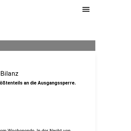
menu
-Bilanz
ößtenteils an die Ausgangssperre.
diesem Wochenende. In der Nacht von