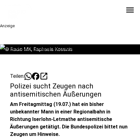
menu
Anzeige
©
Radio MK, Raphaela Kossinis
open_in_new
Teilen:
Polizei sucht Zeugen nach
antisemitischen Äußerungen
Am Freitagmittag (19.07.) hat ein bisher
unbekannter Mann in einer Regionalbahn in
Richtung Iserlohn-Letmathe antisemitische
Äußerungen getätigt. Die Bundespolizei bittet nun
Zeugen um Hinweise.