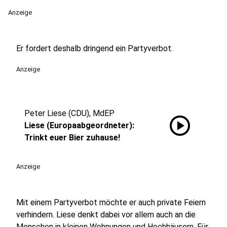
Anzeige
Er fordert deshalb dringend ein Partyverbot.
Anzeige
Peter Liese (CDU), MdEP
play_circle
Liese (Europaabgeordneter):
Trinkt euer Bier zuhause!
Anzeige
Mit einem Partyverbot möchte er auch private Feiern
verhindern. Liese denkt dabei vor allem auch an die
Menschen in kleinen Wohnungen und Hochhäusern. Für