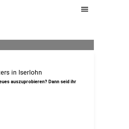
menu
rs in Iserlohn
neues auszuprobieren? Dann seid ihr