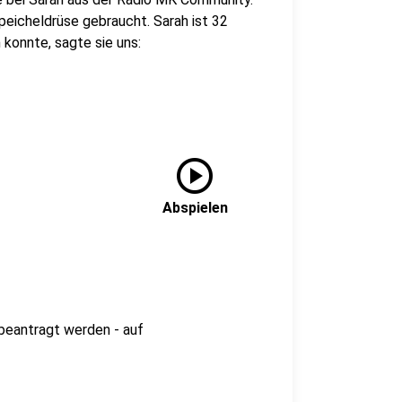
peicheldrüse gebraucht. Sarah ist 32
 konnte, sagte sie uns:
play_circle
Abspielen
beantragt werden - auf