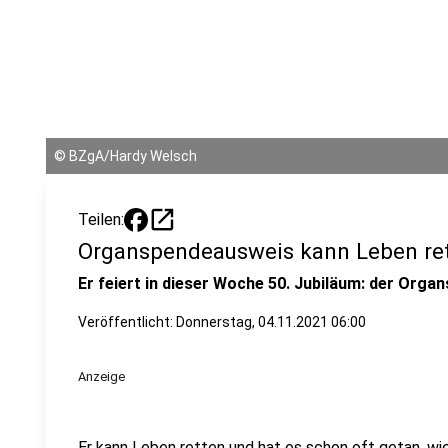
©
BZgA/Hardy Welsch
open_in_new
Teilen:
Organspendeausweis kann Leben re
Er feiert in dieser Woche 50. Jubiläum: der Org
Veröffentlicht:
Donnerstag, 04.11.2021 06:00
Anzeige
Er kann Leben retten und hat es schon oft getan, wi