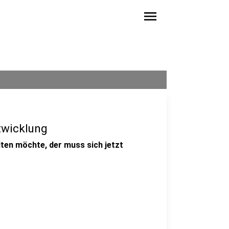
menu
twicklung
lten möchte, der muss sich jetzt