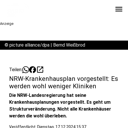
menu
Anzeige
©
picture alliance/dpa | Bernd Weißbrod
open_in_new
Teilen:
NRW-Krankenhausplan vorgestellt: Es
werden wohl weniger Kliniken
Die NRW-Landesregierung hat seine
Krankenhausplanungen vorgestellt. Es geht um
Strukturveränderung. Nicht alle Krankenhäuser
werden die wohl überleben.
Veröffentlicht:
Dienstag, 17.12.2024 15:37