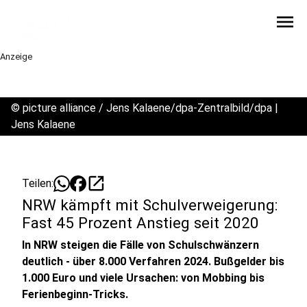
menu
Anzeige
©
picture alliance / Jens Kalaene/dpa-Zentralbild/dpa |
Jens Kalaene
open_in_new
Teilen:
NRW kämpft mit Schulverweigerung:
Fast 45 Prozent Anstieg seit 2020
In NRW steigen die Fälle von Schulschwänzern
deutlich - über 8.000 Verfahren 2024. Bußgelder bis
1.000 Euro und viele Ursachen: von Mobbing bis
Ferienbeginn-Tricks.