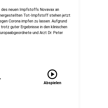
en des neuen Impfstoffs Novavax an
 hergestellten Tot-Impfstoff stehen jetzt
egen Corona impfen zu lassen. Aufgrund
trotz guter Ergebnisse in den klinischen
Europaabgeordnete und Arzt Dr. Peter
play_circle
"
Abspielen