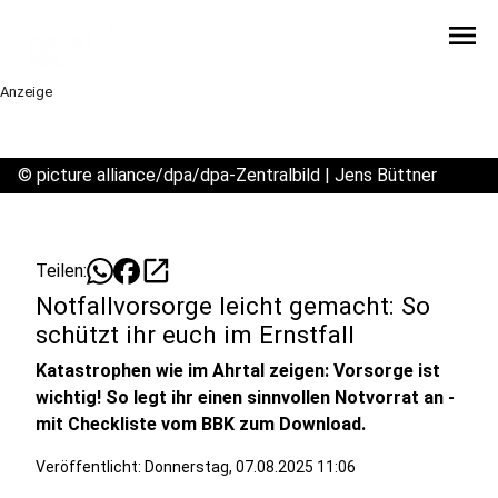
menu
Anzeige
©
picture alliance/dpa/dpa-Zentralbild | Jens Büttner
open_in_new
Teilen:
Notfallvorsorge leicht gemacht: So
schützt ihr euch im Ernstfall
Katastrophen wie im Ahrtal zeigen: Vorsorge ist
wichtig! So legt ihr einen sinnvollen Notvorrat an -
mit Checkliste vom BBK zum Download.
Veröffentlicht:
Donnerstag, 07.08.2025 11:06