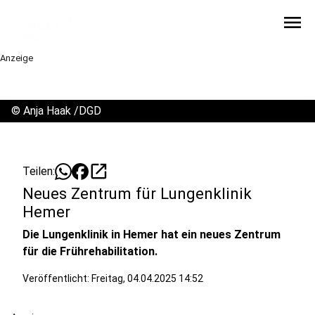
menu
Anzeige
©
Anja Haak /DGD
open_in_new
Teilen:
Neues Zentrum für Lungenklinik
Hemer
Die Lungenklinik in Hemer hat ein neues Zentrum
für die Frührehabilitation.
Veröffentlicht:
Freitag, 04.04.2025 14:52