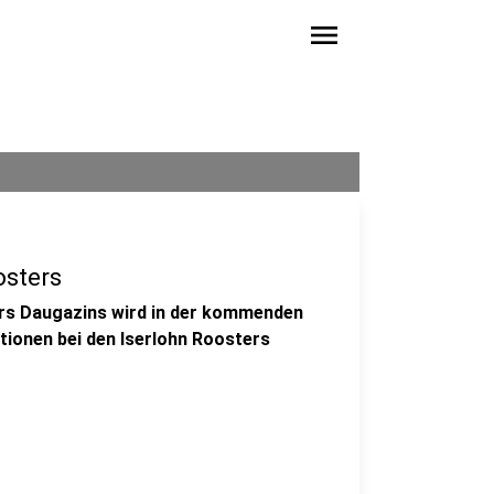
menu
osters
pers Daugazins wird in der kommenden
tionen bei den Iserlohn Roosters