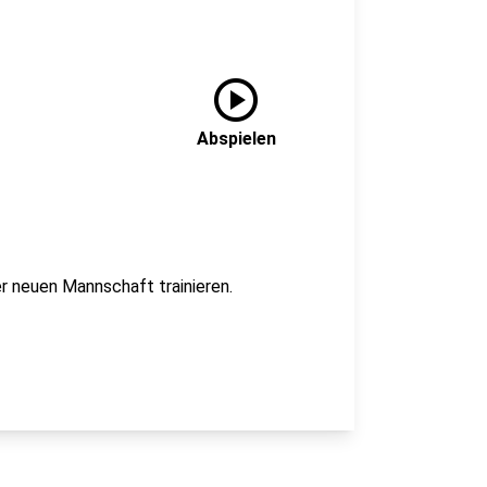
play_circle
Abspielen
er neuen Mannschaft trainieren.