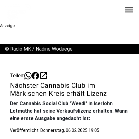
menu
Anzeige
©
Radio MK / Nadine Wodaege
open_in_new
Teilen:
Nächster Cannabis Club im
Märkischen Kreis erhält Lizenz
Der Cannabis Social Club "Weedi" in Iserlohn
Letmathe hat seine Verkaufslizenz erhalten. Wann
eine erste Ausgabe angedacht ist:
Veröffentlicht:
Donnerstag, 06.02.2025 19:05