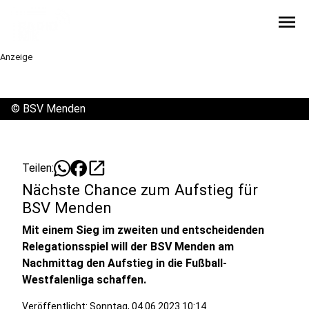
menu
Anzeige
©
BSV Menden
open_in_new
Teilen:
Nächste Chance zum Aufstieg für
BSV Menden
Mit einem Sieg im zweiten und entscheidenden
Relegationsspiel will der BSV Menden am
Nachmittag den Aufstieg in die Fußball-
Westfalenliga schaffen.
Veröffentlicht:
Sonntag, 04.06.2023 10:14