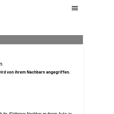
menu
n
wird von ihrem Nachbarn angegriffen.
h ihr 42jähriger Nachbar an ihrem Auto zu