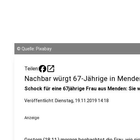
©
Quelle: Pixabay
open_in_new
Teilen:
Nachbar würgt 67-Jährige in Mende
Schock für eine 67jährige Frau aus Menden: Sie 
Veröffentlicht:
Dienstag, 19.11.2019 14:18
Anzeige
Gestern (18.11.) morgen beobachtet die Frau, wie sic