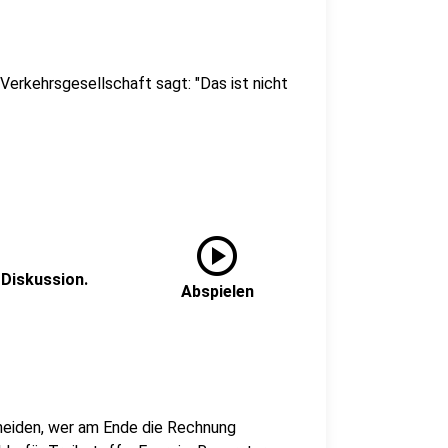
erkehrsgesellschaft sagt: "Das ist nicht
play_circle
 Diskussion.
Abspielen
cheiden, wer am Ende die Rechnung