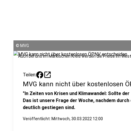
©
MVG
Auch bei uns im Märkischen Kreis werden die Preise im Wes
open_in_new
Teilen:
MVG kann nicht über kostenlosen 
"In Zeiten von Krisen und Klimawandel: Sollte der
Das ist unsere Frage der Woche, nachdem durch de
deutlich gestiegen sind.
Veröffentlicht:
Mittwoch, 30.03.2022 12:00