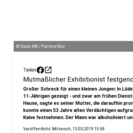
©
Radio MK / Pamina Klee
open_in_new
Teilen:
Mutmaßlicher Exhibitionist festg
Großer Schreck für einen kleinen Jungen: In Lüden
11-Jährigen gezeigt - und zwar am frühen Diens
Hause, sagte es seiner Mutter, die daraufhin prom
konnte einen 53 Jahre alten Verdächtigen aufgru
Kalve festnehmen. Der Mann war alkoholisiert und
Veröffentlicht:
Mittwoch, 13.03.2019 15:58