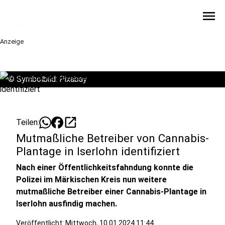
menu
Anzeige
©
Symbolbild: Pixabay
open_in_new
Teilen:
Mutmaßliche Betreiber von Cannabis-
Plantage in Iserlohn identifiziert
Nach einer Öffentlichkeitsfahndung konnte die
Polizei im Märkischen Kreis nun weitere
mutmaßliche Betreiber einer Cannabis-Plantage in
Iserlohn ausfindig machen.
Veröffentlicht:
Mittwoch, 10.01.2024 11:44