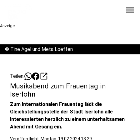
menu
Anzeige
©
Tine Agel und Meta Loeffen
open_in_new
Teilen:
Musikabend zum Frauentag in
Iserlohn
Zum Internationalen Frauentag lädt die
Gleichstellungsstelle der Stadt Iserlohn alle
Interessierten herzlich zu einem unterhaltsamen
Abend mit Gesang ein.
Veröffentlicht:
Montag, 19.02.2024 13:29