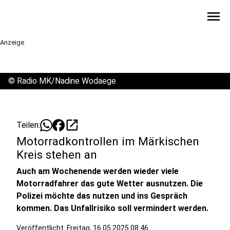
menu
Anzeige
©
Radio MK/Nadine Wodaege
open_in_new
Teilen:
Motorradkontrollen im Märkischen
Kreis stehen an
Auch am Wochenende werden wieder viele
Motorradfahrer das gute Wetter ausnutzen. Die
Polizei möchte das nutzen und ins Gespräch
kommen. Das Unfallrisiko soll vermindert werden.
Veröffentlicht:
Freitag, 16.05.2025 08:46