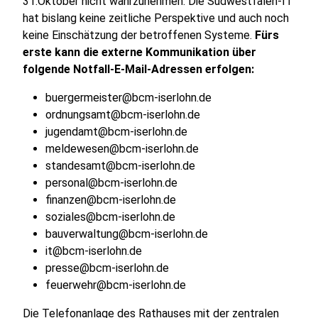
31.Oktober nicht wahrzunehmen. Die Südwestfalen-IT
hat bislang keine zeitliche Perspektive und auch noch
keine Einschätzung der betroffenen Systeme.
Fürs
erste kann die externe Kommunikation über
folgende Notfall-E-Mail-Adressen erfolgen:
buergermeister@bcm-iserlohn.de
ordnungsamt@bcm-iserlohn.de
jugendamt@bcm-iserlohn.de
meldewesen@bcm-iserlohn.de
standesamt@bcm-iserlohn.de
personal@bcm-iserlohn.de
finanzen@bcm-iserlohn.de
soziales@bcm-iserlohn.de
bauverwaltung@bcm-iserlohn.de
it@bcm-iserlohn.de
presse@bcm-iserlohn.de
feuerwehr@bcm-iserlohn.de
Die Telefonanlage des Rathauses mit der zentralen