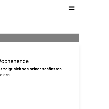
menu
Wochenende
st zeigt sich von seiner schönsten
eiern.