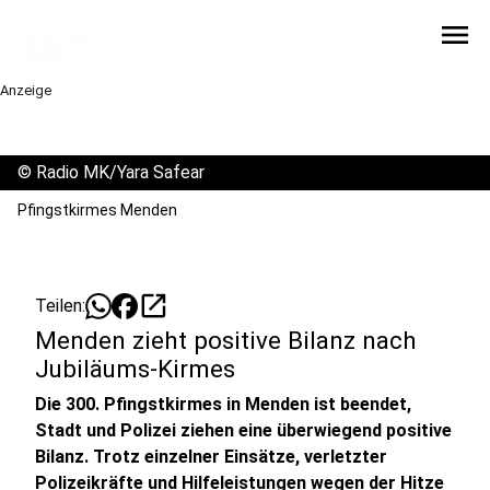
menu
Anzeige
©
Radio MK/Yara Safear
Pfingstkirmes Menden
open_in_new
Teilen:
Menden zieht positive Bilanz nach
Jubiläums-Kirmes
Die 300. Pfingstkirmes in Menden ist beendet,
Stadt und Polizei ziehen eine überwiegend positive
Bilanz. Trotz einzelner Einsätze, verletzter
Polizeikräfte und Hilfeleistungen wegen der Hitze