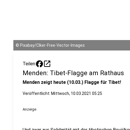
©
Pixabay/Clker-Free-Vector-Images
open_in_new
Teilen:
Menden: Tibet-Flagge am Rathaus
Menden zeigt heute (10.03.) Flagge für Tibet!
Veröffentlicht:
Mittwoch, 10.03.2021 05:25
Anzeige
Und zwar aus Solidarität mit der tibetischen Bevölke